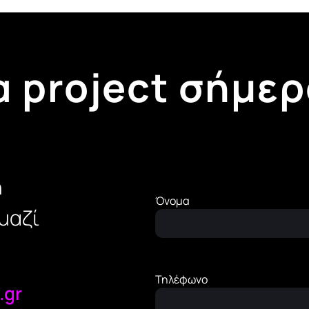
α project σήμερ
η
Όνομα
μαζί
Τηλέφωνο
.gr