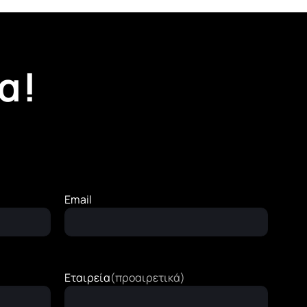
α!
Email
Εταιρεία
(προαιρετικά)