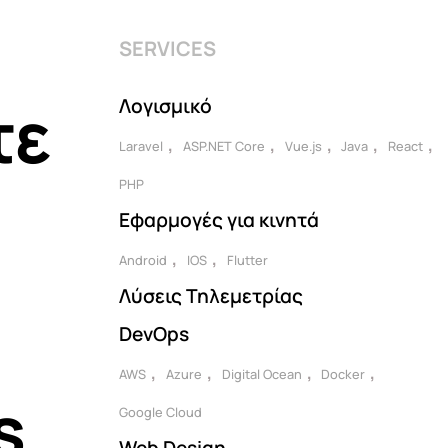
SERVICES
τε
Λογισμικό
Laravel
ASP.NET Core
Vue.js
Java
React
PHP
Εφαρμογές για κινητά
Android
IOS
Flutter
Λύσεις Τηλεμετρίας
DevOps
AWS
Azure
Digital Ocean
Docker
s
Google Cloud