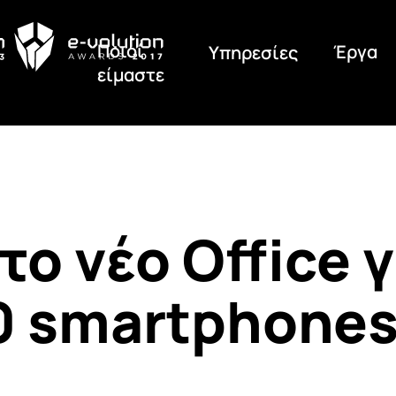
Ποιοί
Έργα
Υπηρεσίες
είμαστε
ο νέο Office γ
0 smartphones