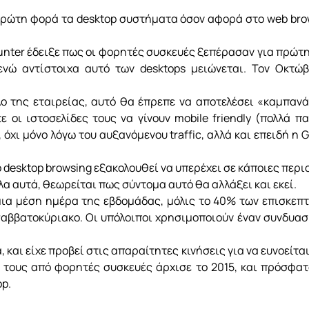
 πρώτη φορά τα desktop συστήματα όσον αφορά στο web brow
nter έδειξε πως οι φορητές συσκευές ξεπέρασαν για πρώτη
νώ αντίστοιχα αυτό των desktops μειώνεται. Τον Οκτώβ
ο της εταιρείας, αυτό θα έπρεπε να αποτελέσει «καμπανάκι
 οι ιστοσελίδες τους να γίνουν mobile friendly (πολλά π
όχι μόνο λόγω του αυξανόμενου traffic, αλλά και επειδή η Go
 desktop browsing εξακολουθεί να υπερέχει σε κάποιες περι
λα αυτά, θεωρείται πως σύντομα αυτό θα αλλάξει και εκεί.
ια μέση ημέρα της εβδομάδας, μόλις το 40% των επισκεπτ
αββατοκύριακο. Οι υπόλοιποι χρησιμοποιούν έναν συνδυασμό
, και είχε προβεί στις απαραίτητες κινήσεις για να ευνοείται
 τους από φορητές συσκευές άρχισε το 2015, και πρόσφατ
p.