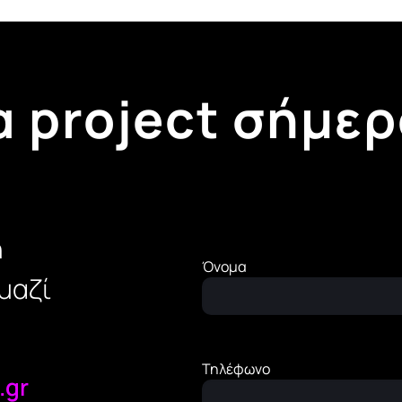
α project σήμερ
η
Όνομα
μαζί
Τηλέφωνο
.gr