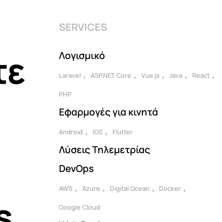
SERVICES
τε
Λογισμικό
Laravel
ASP.NET Core
Vue.js
Java
React
PHP
Εφαρμογές για κινητά
Android
IOS
Flutter
Λύσεις Τηλεμετρίας
DevOps
AWS
Azure
Digital Ocean
Docker
s
Google Cloud