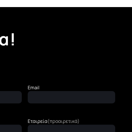
α!
Email
Εταιρεία
(προαιρετικά)