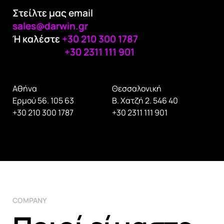
Στείλτε μας email
sales@darwin.gr
Ή καλέστε
+30 210 300 1787
+30 2311 111 901
Αθήνα
Θεσσαλονική
Ερμού 56. 105 63
Β. Χατζή 2. 546 40
+30 210 300 1787
+30 2311 111 901
COMPANY