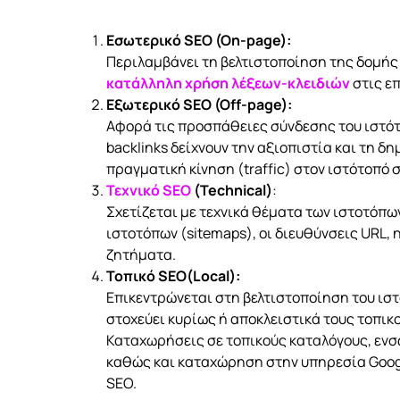
Εσωτερικό SEO (On-page):
Περιλαμβάνει τη βελτιστοποίηση της δομής 
κατάλληλη χρήση λέξεων-κλειδιών
στις ε
Εξωτερικό SEO (Off-page):
Αφορά τις προσπάθειες σύνδεσης του ιστό
backlinks δείχνουν την αξιοπιστία και τη δ
πραγματική κίνηση (traffic) στον ιστότοπό 
Τεχνικό SEO
(Technical)
:
Σχετίζεται με τεχνικά θέματα των ιστοτόπω
ιστοτόπων (sitemaps), οι διευθύνσεις URL, 
ζητήματα.
Τοπικό SEO(Local):
Επικεντρώνεται στη βελτιστοποίηση του ιστ
στοχεύει κυρίως ή αποκλειστικά τους τοπικο
Καταχωρήσεις σε τοπικούς καταλόγους, ενσ
καθώς και καταχώρηση στην υπηρεσία Google
SEO.