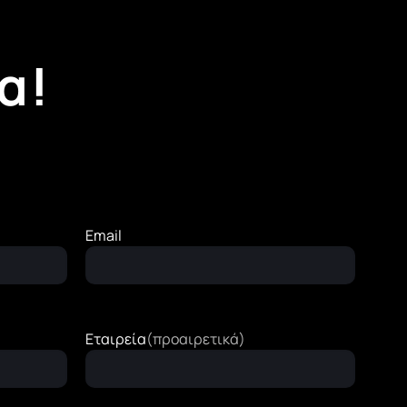
α!
Email
Εταιρεία
(προαιρετικά)