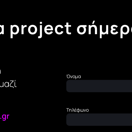
α project σήμερ
η
Όνομα
μαζί
Τηλέφωνο
.gr