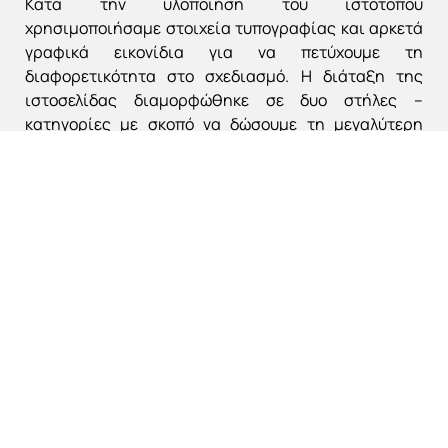
Κατά την υλοποίηση του ιστότοπου
χρησιμοποιήσαμε στοιχεία τυπογραφίας και αρκετά
γραφικά εικονίδια για να πετύχουμε τη
διαφορετικότητα στο σχεδιασμό. Η διάταξη της
ιστοσελίδας διαμορφώθηκε σε δυο στήλες –
κατηγορίες με σκοπό να δώσουμε τη μεγαλύτερη
δυνατή έμφαση στα έργα της εταιρείας και
πάράλληλα άμεση πρόσβαση στους χρήστες. Η
ιστοσελίδα σχεδιάστηκε από την P-SO και
κατασκευάστηκε από την εταιρεία μας.
Παρουσίαση Περιεχομένου
Όλες οι πληροφορίες για τη Fatura και τα έργα της
παρουσιάζονται με φιλικό και κατανοητό τρόπο.